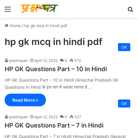
Menu
Se
Home
/
hp gk mcq in hindi pdf
hp gk mcq in hindi pdf
GK
prashnpatr
April 12, 2022
0
313
HP GK Questions Part – 10 in Hindi
HP GK Questions Part – 10 in Hindi Himachal Pradesh GK
Questions In Hindi के इस भाग में आपका स्वागत है…
Read More »
GK
prashnpatr
April 12, 2022
0
337
HP GK Questions Part – 7 in Hindi
HP GK Questions Part – 7 in Hindi Himachal Pradesh General