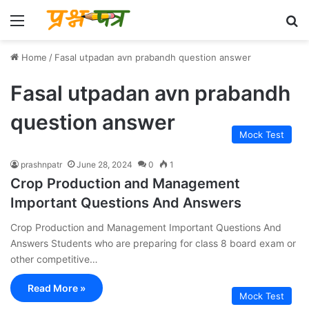
Menu
Se
Home
/
Fasal utpadan avn prabandh question answer
Fasal utpadan avn prabandh
question answer
Mock Test
prashnpatr
June 28, 2024
0
1
Crop Production and Management
Important Questions And Answers
Crop Production and Management Important Questions And
Answers Students who are preparing for class 8 board exam or
other competitive…
Read More »
Mock Test