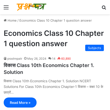
Menu
Se
Home
/
Economics Class 10 Chapter 1 question answer
Economics Class 10 Chapter
1 question answer
Subjects
prashnpatr
May 26, 2024
14
60,890
विकास Class 10th Economics Chapter 1.
Solution
विकास Class 10th Economics Chapter 1. Solution NCERT
Solutions For Class 10th Economics Chapter-1 विकास – कक्षा 10 के
छात्रों…
Read More »