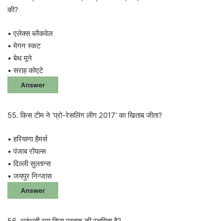
की?
• एलेक्स ब्लैकवेल
• मेगन स्कट
• बेथ मूने
• सराह कोएटे
Answer
55. किस टीम ने ‘प्रो-रेसलिंग लीग 2017’ का खिताब जीता?
• हरियाणा हैमर्स
• पंजाब रॉयल्स
• दिल्ली सुल्तान्स
• जयपुर निन्जास
Answer
56. अरुंधती राय किस पुस्तक की रचयिता है?