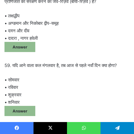
प्राणिजात का संरक्षण करने का जैव-रिज़र्व (बायो-रिज़र्व ) है?
• लक्षद्धीप
• अण्डमान और निकोबार द्वीप-समूह
• दमन और दीव
• दादरा , नागर हवेली
Answer
59. यदि आने वाला कल मंगलवार है, तब आज से पहले नवाँ दिन क्या होगा?
• सोमवार
• रविवार
• शुक्रवार
• शनिवार
Answer
60. पशु जैविक औषधि संस्थान कहाँ स्थित है?
Facebook
X
WhatsApp
Telegram